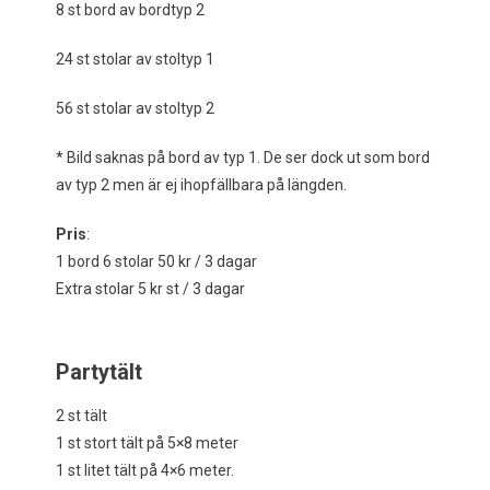
8 st bord av bordtyp 2
24 st stolar av stoltyp 1
56 st stolar av stoltyp 2
* Bild saknas på bord av typ 1. De ser dock ut som bord
av typ 2 men är ej ihopfällbara på längden.
Pris
:
1 bord 6 stolar 50 kr / 3 dagar
Extra stolar 5 kr st / 3 dagar
Partytält
2 st tält
1 st stort tält på 5×8 meter
1 st litet tält på 4×6 meter.