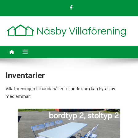
Skip
to
content
Inventarier
Villaföreningen tillhandahåller följande som kan hyras av
medlemmar: