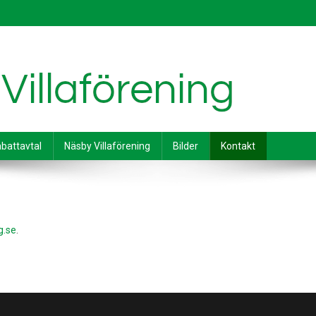
battavtal
Näsby Villaförening
Bilder
Kontakt
g.se
.