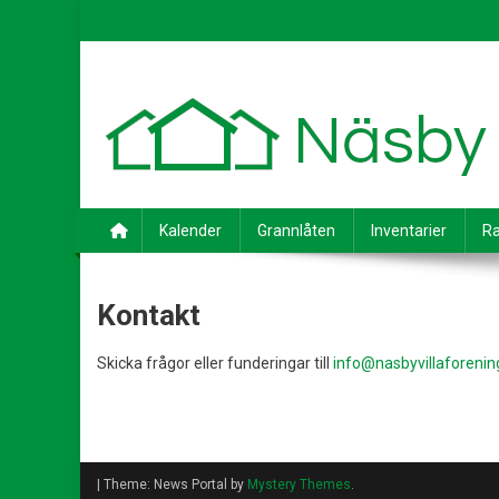
Skip
to
content
Kalender
Grannlåten
Inventarier
Ra
Kontakt
Skicka frågor eller funderingar till
info@nasbyvillaforenin
|
Theme: News Portal by
Mystery Themes
.