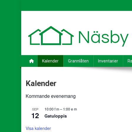
Skip
to
content
Kalender
Grannlåten
Inventarier
Ra
Kalender
Kommande evenemang
10:00 f m
–
1:00 e m
SEP
12
Gatuloppis
Visa kalender