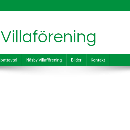
battavtal
Näsby Villaförening
Bilder
Kontakt