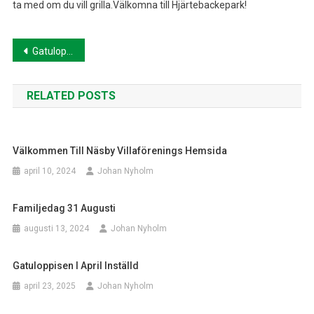
ta med om du vill grilla.Välkomna till Hjärtebackepark!
Inläggsnavigering
Gatuloppisen i april inställd
RELATED POSTS
Välkommen Till Näsby Villaförenings Hemsida
april 10, 2024
Johan Nyholm
Familjedag 31 Augusti
augusti 13, 2024
Johan Nyholm
Gatuloppisen I April Inställd
april 23, 2025
Johan Nyholm